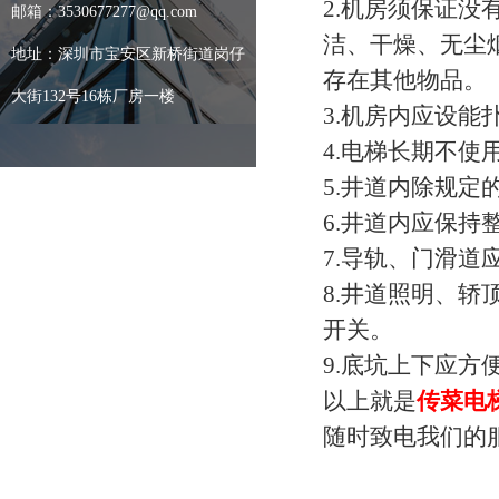
2.机房须保证
邮箱：3530677277@qq.com
洁、干燥、无尘
地址：深圳市宝安区新桥街道岗仔
存在其他物品。
大街132号16栋厂房一楼
3.机房内应设能
4.电梯长期不
5.井道内除规
6.井道内应保持
7.导轨、门滑
8.井道照明、
开关。
9.底坑上下应
以上就是
传菜电
随时致电我们的服务