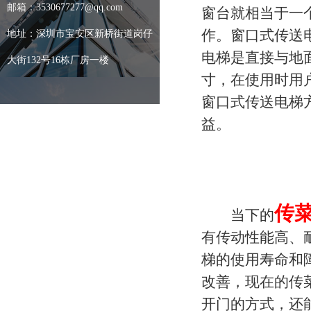
邮箱：3530677277@qq.com
窗台就相当于一
作。窗口式传送
地址：深圳市宝安区新桥街道岗仔
电梯是直接与地
大街132号16栋厂房一楼
寸，在使用时用
窗口式传送电梯
益。
传
当下的
有传动性能高、
梯的使用寿命和
改善，现在的传
开门的方式，还