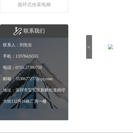
循环式传菜电梯
联系我们
联系人：刘先生
<
手机：13378426555
电话：0755-27390750
邮箱：3530677277@qq.com
地址：深圳市宝安区新桥街道岗仔
大街132号16栋厂房一楼